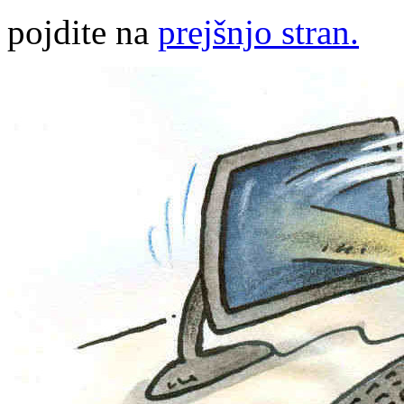
pojdite na
prejšnjo stran.