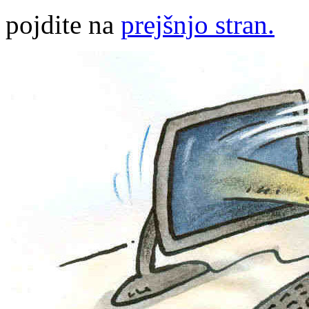
pojdite na
prejšnjo stran.