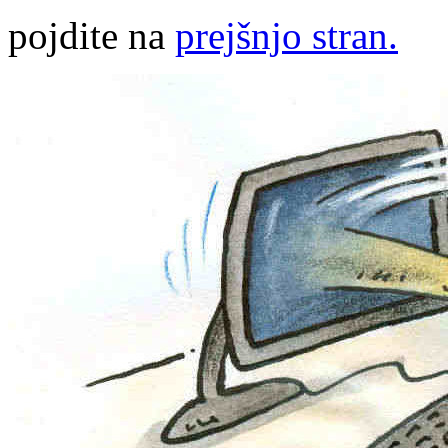
pojdite na
prejšnjo stran.