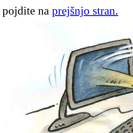
pojdite na
prejšnjo stran.