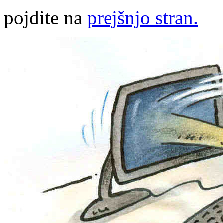
pojdite na
prejšnjo stran.