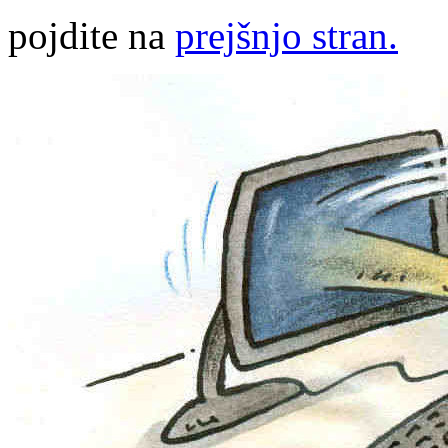
pojdite na
prejšnjo stran.