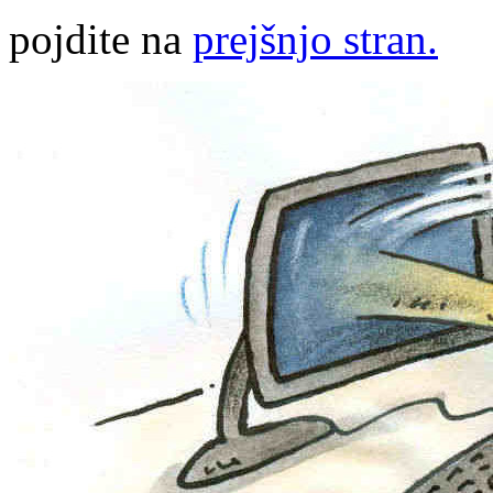
pojdite na
prejšnjo stran.