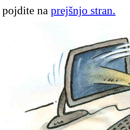
pojdite na
prejšnjo stran.