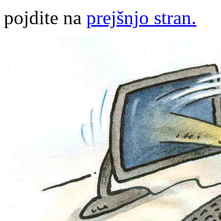
pojdite na
prejšnjo stran.