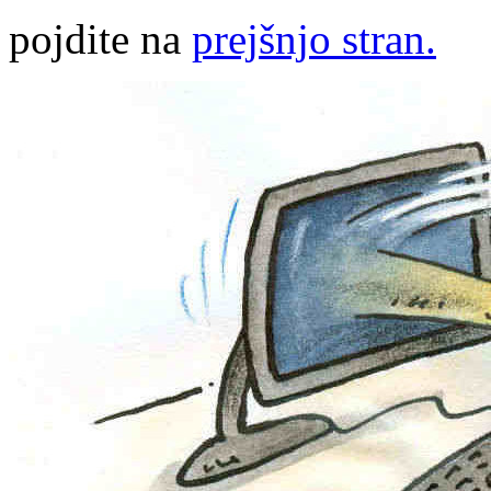
pojdite na
prejšnjo stran.