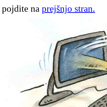
pojdite na
prejšnjo stran.