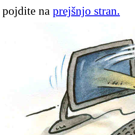
pojdite na
prejšnjo stran.