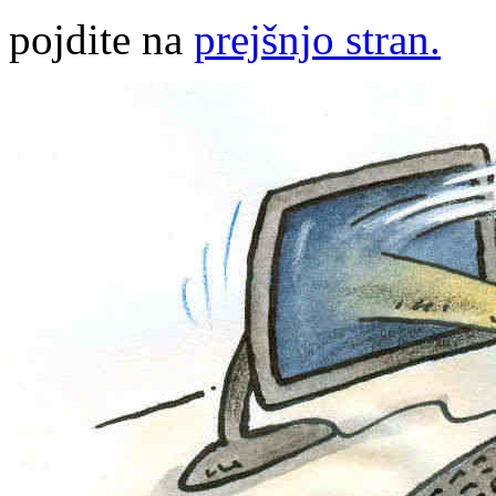
pojdite na
prejšnjo stran.