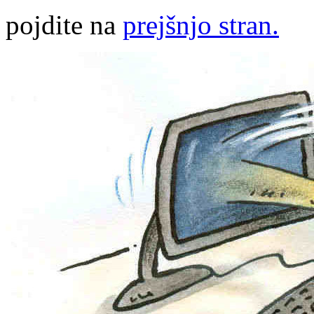
pojdite na
prejšnjo stran.