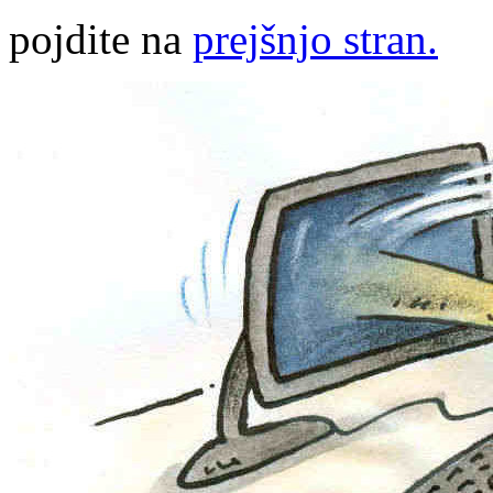
pojdite na
prejšnjo stran.