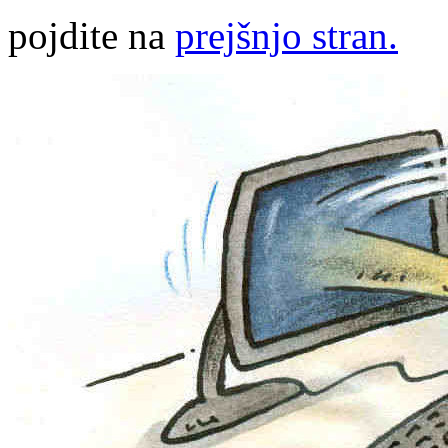
pojdite na
prejšnjo stran.