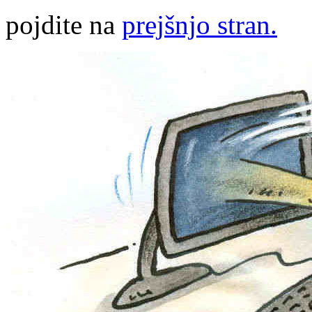
pojdite na
prejšnjo stran.