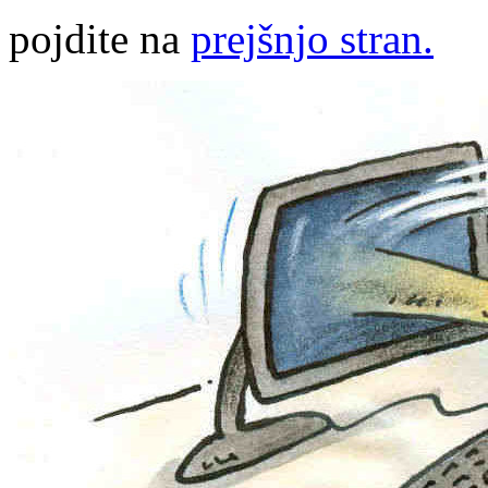
pojdite na
prejšnjo stran.