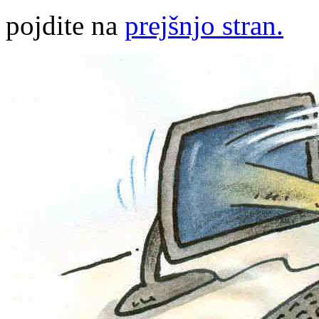
pojdite na
prejšnjo stran.