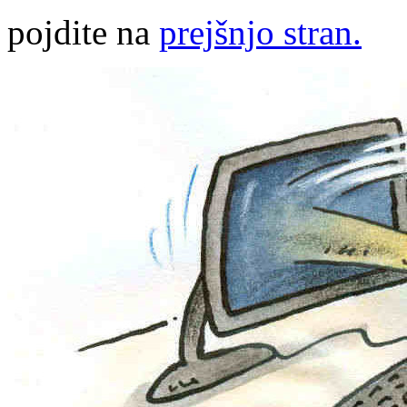
pojdite na
prejšnjo stran.