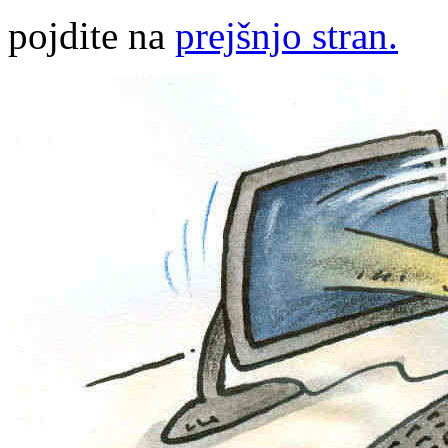
pojdite na
prejšnjo stran.