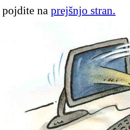
pojdite na
prejšnjo stran.