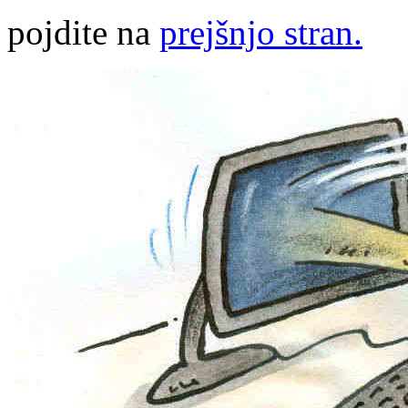
pojdite na
prejšnjo stran.