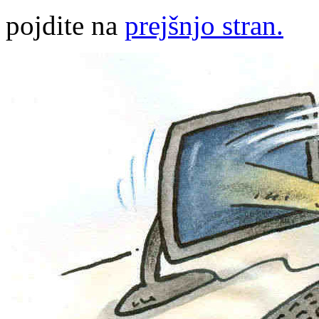
pojdite na
prejšnjo stran.