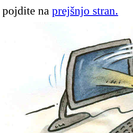
pojdite na
prejšnjo stran.