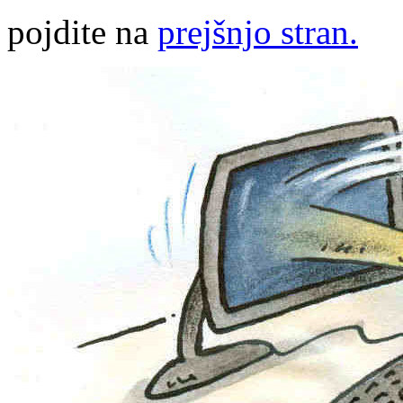
pojdite na
prejšnjo stran.