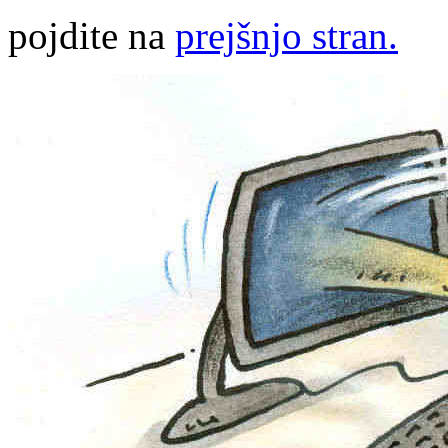
pojdite na
prejšnjo stran.