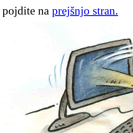
pojdite na
prejšnjo stran.