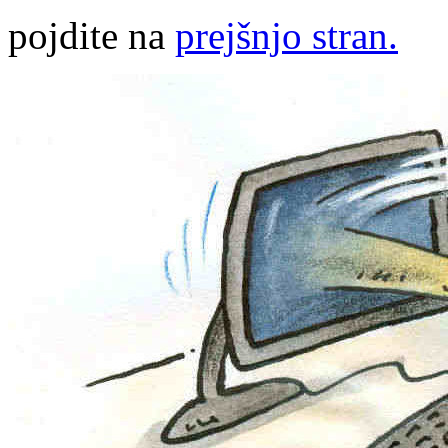
pojdite na
prejšnjo stran.