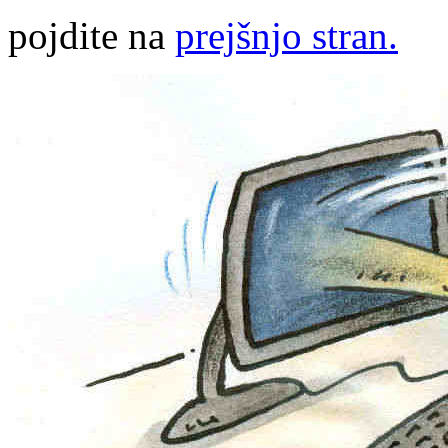
pojdite na
prejšnjo stran.