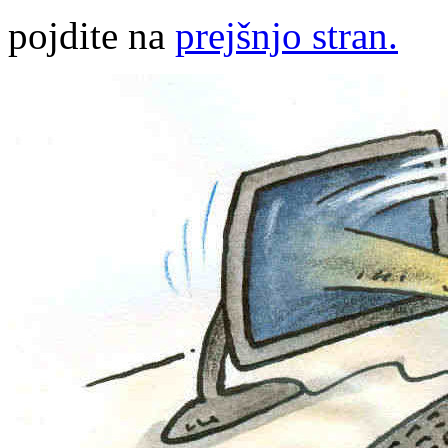
pojdite na
prejšnjo stran.