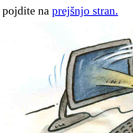
pojdite na
prejšnjo stran.