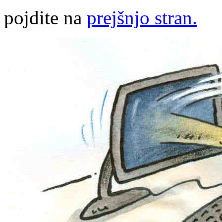
pojdite na
prejšnjo stran.