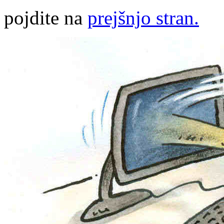
pojdite na
prejšnjo stran.