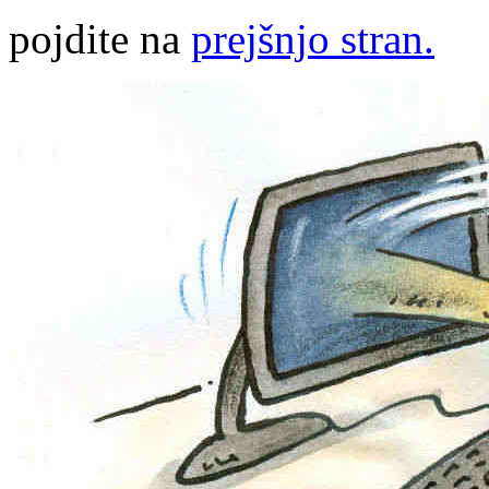
pojdite na
prejšnjo stran.