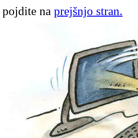
pojdite na
prejšnjo stran.