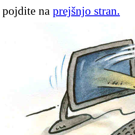
pojdite na
prejšnjo stran.