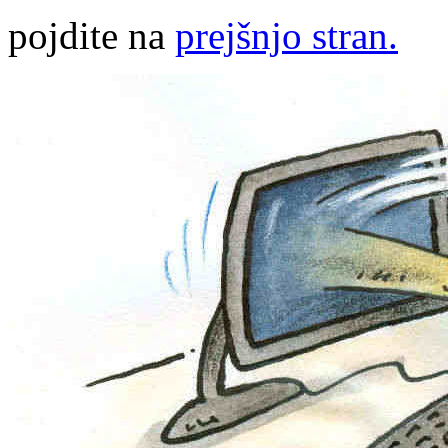
pojdite na
prejšnjo stran.