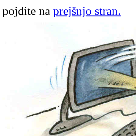
pojdite na
prejšnjo stran.