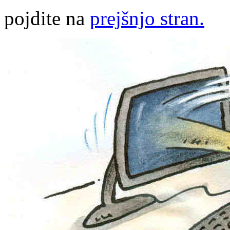
pojdite na
prejšnjo stran.