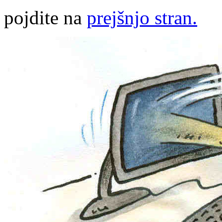
pojdite na
prejšnjo stran.