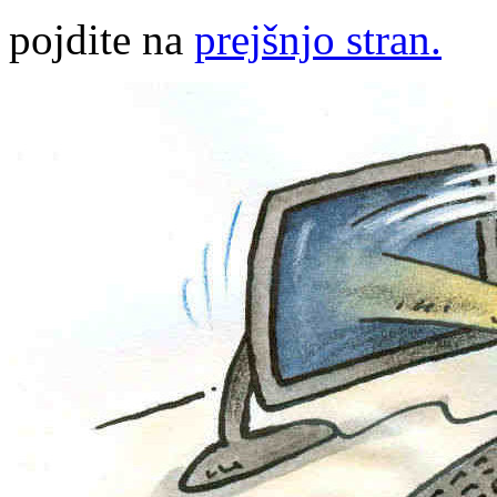
pojdite na
prejšnjo stran.