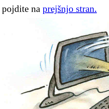
pojdite na
prejšnjo stran.