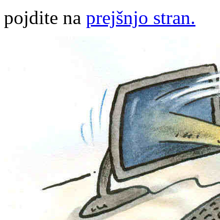
pojdite na
prejšnjo stran.