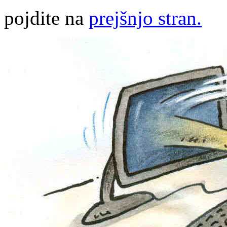
pojdite na
prejšnjo stran.