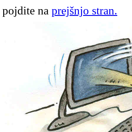
pojdite na
prejšnjo stran.