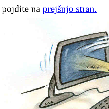
pojdite na
prejšnjo stran.