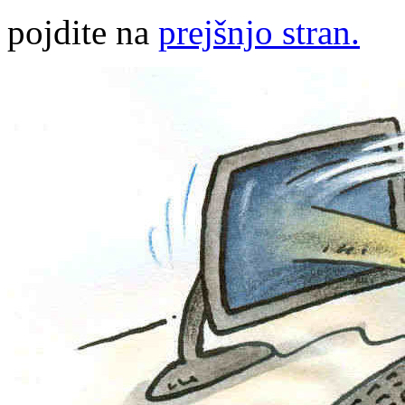
pojdite na
prejšnjo stran.