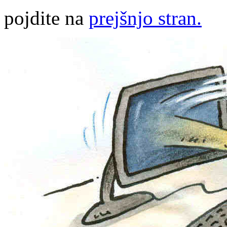
pojdite na
prejšnjo stran.