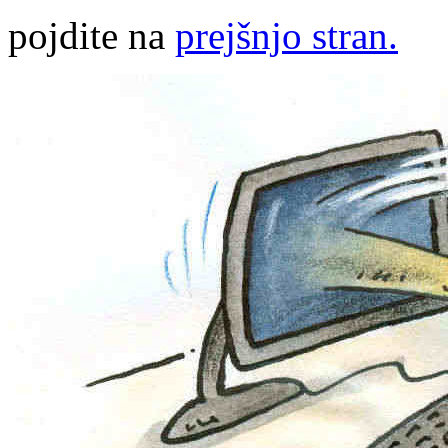
pojdite na
prejšnjo stran.